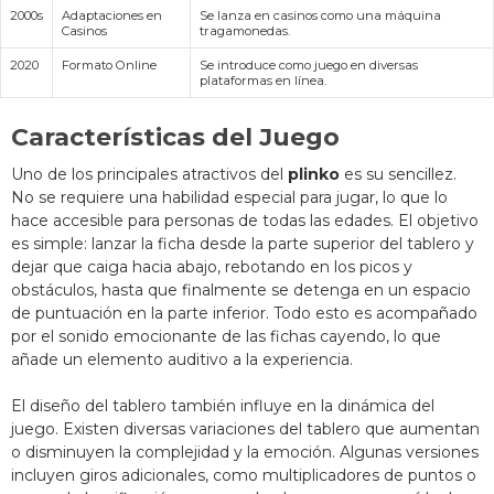
2000s
Adaptaciones en
Se lanza en casinos como una máquina
Casinos
tragamonedas.
2020
Formato Online
Se introduce como juego en diversas
plataformas en línea.
Características del Juego
Uno de los principales atractivos del
plinko
es su sencillez.
No se requiere una habilidad especial para jugar, lo que lo
hace accesible para personas de todas las edades. El objetivo
es simple: lanzar la ficha desde la parte superior del tablero y
dejar que caiga hacia abajo, rebotando en los picos y
obstáculos, hasta que finalmente se detenga en un espacio
de puntuación en la parte inferior. Todo esto es acompañado
por el sonido emocionante de las fichas cayendo, lo que
añade un elemento auditivo a la experiencia.
El diseño del tablero también influye en la dinámica del
juego. Existen diversas variaciones del tablero que aumentan
o disminuyen la complejidad y la emoción. Algunas versiones
incluyen giros adicionales, como multiplicadores de puntos o