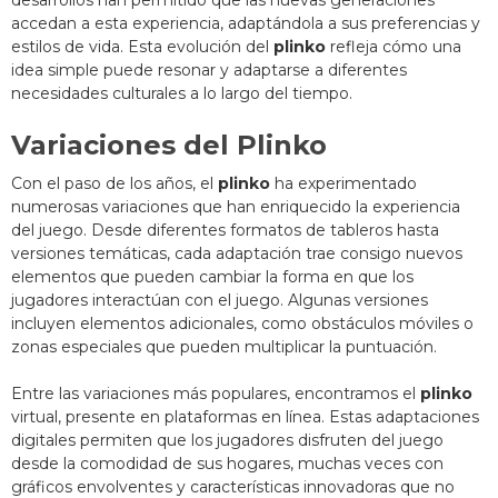
desarrollos han permitido que las nuevas generaciones
accedan a esta experiencia, adaptándola a sus preferencias y
estilos de vida. Esta evolución del
plinko
refleja cómo una
idea simple puede resonar y adaptarse a diferentes
necesidades culturales a lo largo del tiempo.
Variaciones del Plinko
Con el paso de los años, el
plinko
ha experimentado
numerosas variaciones que han enriquecido la experiencia
del juego. Desde diferentes formatos de tableros hasta
versiones temáticas, cada adaptación trae consigo nuevos
elementos que pueden cambiar la forma en que los
jugadores interactúan con el juego. Algunas versiones
incluyen elementos adicionales, como obstáculos móviles o
zonas especiales que pueden multiplicar la puntuación.
Entre las variaciones más populares, encontramos el
plinko
virtual, presente en plataformas en línea. Estas adaptaciones
digitales permiten que los jugadores disfruten del juego
desde la comodidad de sus hogares, muchas veces con
gráficos envolventes y características innovadoras que no