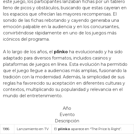
este juego, los participantes lanzaban fichas por un tablero
lleno de picos y obstáculos, buscando que estas cayeran en
los espacios que ofrecían las mayores recompensas. El
sonido de las fichas rebotando y cayendo generaba una
emoción palpable en la audiencia y en los concursantes,
convirtiéndose rápidamente en uno de los juegos más
icónicos del programa.
A lo largo de los años, el
plinko
ha evolucionado y ha sido
adaptado para diversos formatos, incluidos casinos y
plataformas de juegos en línea. Esta evolución ha permitido
que el juego llegue a audiencias más amplias, fusionando la
tradición con la modernidad. Además, la simplicidad de sus
reglas ha favorecido su aceptación en diferentes culturas y
contextos, multiplicando su popularidad y relevancia en el
mundo del entretenimiento.
Año
Evento
Descripción
1986
Lanzamiento en TV
El
plinko
aparece en “The Price Is Right”.