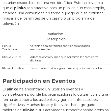
estarían disponibles en una versión física. Esto ha llevado a
que el
plinko
sea atractivo para un público aún más amplio,
creando una comunidad en torno al juego que se extiende
más allá de los límites de un casino o un programa de
televisión.
Variación
Descripción
Plinko
Versión física de tablero con fichas lanzadas
Tradicional
manualmente.
Plinko Virtual
Adaptaciones en línea que permiten lanzamientos
digitales.
Plinko Temático
Tableros diseñados según temas específicos o eventos.
Participación en Eventos
El
plinko
ha encontrado un lugar en eventos y
competiciones, donde los organizadores lo utilizan como una
forma de atraer a los asistentes y generar interacciones
significativas. Muchas ferias y festivales han agregado
tableros de
plinko
a sus actividades, proporcionando premios