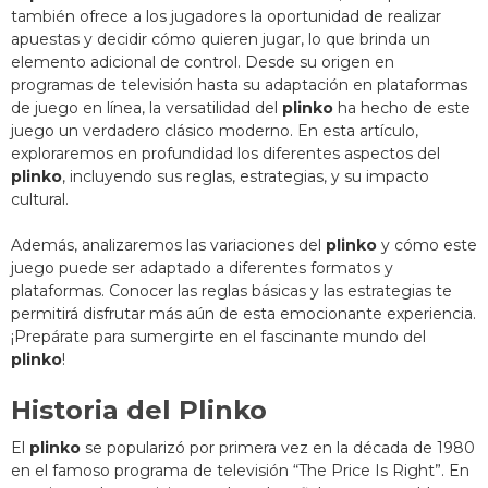
también ofrece a los jugadores la oportunidad de realizar
apuestas y decidir cómo quieren jugar, lo que brinda un
elemento adicional de control. Desde su origen en
programas de televisión hasta su adaptación en plataformas
de juego en línea, la versatilidad del
plinko
ha hecho de este
juego un verdadero clásico moderno. En esta artículo,
exploraremos en profundidad los diferentes aspectos del
plinko
, incluyendo sus reglas, estrategias, y su impacto
cultural.
Además, analizaremos las variaciones del
plinko
y cómo este
juego puede ser adaptado a diferentes formatos y
plataformas. Conocer las reglas básicas y las estrategias te
permitirá disfrutar más aún de esta emocionante experiencia.
¡Prepárate para sumergirte en el fascinante mundo del
plinko
!
Historia del Plinko
El
plinko
se popularizó por primera vez en la década de 1980
en el famoso programa de televisión “The Price Is Right”. En