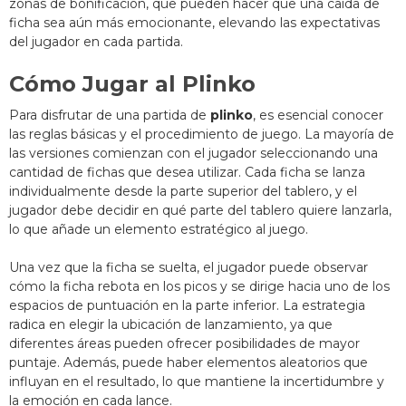
zonas de bonificación, que pueden hacer que una caída de
ficha sea aún más emocionante, elevando las expectativas
del jugador en cada partida.
Cómo Jugar al Plinko
Para disfrutar de una partida de
plinko
, es esencial conocer
las reglas básicas y el procedimiento de juego. La mayoría de
las versiones comienzan con el jugador seleccionando una
cantidad de fichas que desea utilizar. Cada ficha se lanza
individualmente desde la parte superior del tablero, y el
jugador debe decidir en qué parte del tablero quiere lanzarla,
lo que añade un elemento estratégico al juego.
Una vez que la ficha se suelta, el jugador puede observar
cómo la ficha rebota en los picos y se dirige hacia uno de los
espacios de puntuación en la parte inferior. La estrategia
radica en elegir la ubicación de lanzamiento, ya que
diferentes áreas pueden ofrecer posibilidades de mayor
puntaje. Además, puede haber elementos aleatorios que
influyan en el resultado, lo que mantiene la incertidumbre y
la emoción en cada lance.