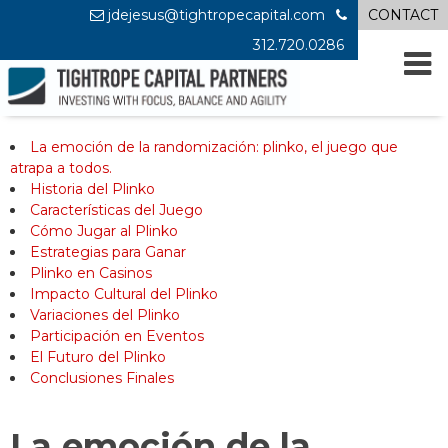
jdejesus@tightropecapital.com
CONTACT
312.720.0286
Tightrope
Capital
Partners
Skip
La emoción de la randomización: plinko, el juego que
to
atrapa a todos.
content
Historia del Plinko
Características del Juego
Cómo Jugar al Plinko
Estrategias para Ganar
Plinko en Casinos
Impacto Cultural del Plinko
Variaciones del Plinko
Participación en Eventos
El Futuro del Plinko
Conclusiones Finales
La emoción de la