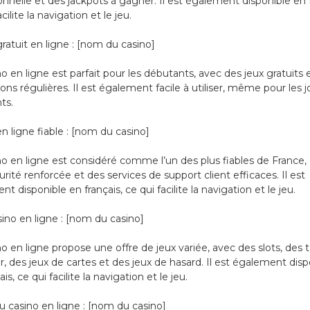
nnelle et des jackpots à gagner. Il est également disponible en f
cilite la navigation et le jeu.
ratuit en ligne : [nom du casino]
o en ligne est parfait pour les débutants, avec des jeux gratuits 
ns régulières. Il est également facile à utiliser, même pour les 
ts.
n ligne fiable : [nom du casino]
no en ligne est considéré comme l’un des plus fiables de France,
rité renforcée et des services de support client efficaces. Il est
t disponible en français, ce qui facilite la navigation et le jeu.
ino en ligne : [nom du casino]
o en ligne propose une offre de jeux variée, avec des slots, des 
, des jeux de cartes et des jeux de hasard. Il est également disp
is, ce qui facilite la navigation et le jeu.
 casino en ligne : [nom du casino]