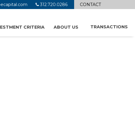
pecapital.com
312.720.0286
CONTACT
Skip
to
TRANSACTIONS
VESTMENT CRITERIA
ABOUT US
content