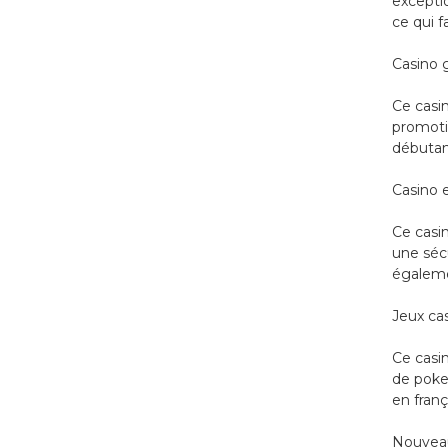
exceptio
ce qui fa
Casino g
Ce casin
promotio
débutan
Casino e
Ce casi
une sécu
égalemen
Jeux cas
Ce casin
de poker
en frança
Nouveau