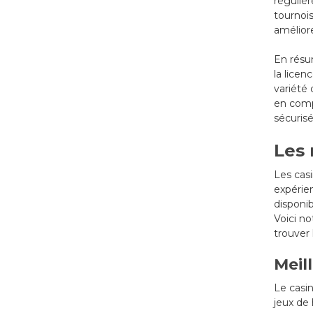
régulièr
tournoi
améliore
En résum
la licen
variété 
en compt
sécurisé
Les 
Les casi
expérie
disponib
Voici no
trouver 
Meil
Le casin
jeux de 